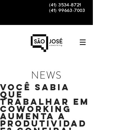
(41) 3534-8721
(41) 99663-7003
NEWS
Você sabia
que
trabalhar em
Coworking
aumenta a
produtividad