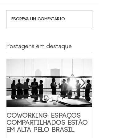
Escreva um comentário
Postagens em destaque
Coworking: Espaços
10 espaços d
compartilhados estão
coworking 
em alta pelo Brasil