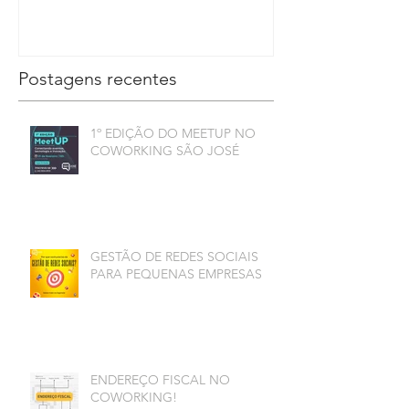
Postagens recentes
1º EDIÇÃO DO MEETUP NO
COWORKING SÃO JOSÉ
GESTÃO DE REDES SOCIAIS
PARA PEQUENAS EMPRESAS
ENDEREÇO FISCAL NO
COWORKING!